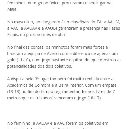
femininos, num grupo único, procuraram o seu lugar na
Maia.
No masculino, ao chegarem às meias-finais do TA, a AAUM,
a AAC, a AAUAv e a AAUBI garantiram a presença nas Fases
Finais, no próximo mês de abril.
No final das contas, os minhotos foram mais fortes e
bateram a equipa de Aveiro com a diferença de apenas um
golo (11-10), num jogo bastante equilibrado, que mostrou as
potencialidades dos dois coletivos.
A disputa pelo 3º lugar também foi muito renhida entre a
Académica de Coimbra e a Beira Interior. Com um empate
(13-13) no fim do tempo regulamentar, foi nos livres de 7
metros que os “ubianos” venceram o jogo (18-17).
No feminino, a AAUAv e a AAC foram os coletivos em