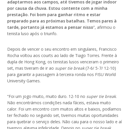
adaptarmos aos campos, até tivemos de jogar indoor
por causa da chuva. Estou contente com a minha
prestação. Foi bom para ganhar ritmo e estar
preparado para as próximas batalhas. Temos pares à
tarde, portanto já estamos a pensar nisso
”, afirmou o
tenista luso após o triunfo.
Depois de vencer o seu encontro em singulares, Francisco
Rocha voltou aos courts ao lado de Tiago Torres. Frente à
dupla de Hong Kong, os tenistas lusos venceram o primeiro
set, mas tiveram de ir ao
super tie break
(7-6/ 5-7/ 12-10)
para garantir a passagem à terceira ronda nos FISU World
University Games.
“Foi um jogo muito, muito duro. 12-10 no
super tie break
.
Não encontrámos condições nada fáceis, estava muito
calor. Foi um encontro com muitos altos e baixos, podíamos
ter fechado no segundo set, tivemos muitas oportunidades
para quebrar o serviço deles. Não caiu para o nosso lado e aí
tivemos alguma infelicidade. Depois no
super tie break