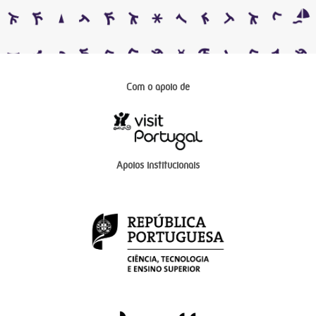
Com o apoio de
Apoios institucionais