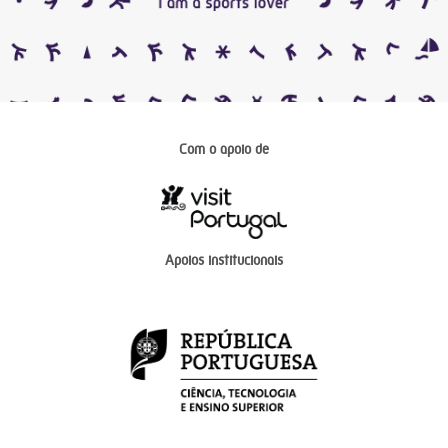
Com o apoio de
Apoios institucionais