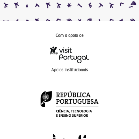
Com o apoio de
Apoios institucionais