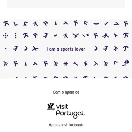
Com o apoio de
Apoios institucionais