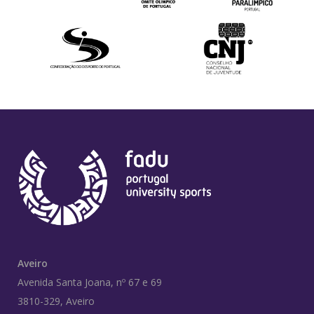
Aveiro
Avenida Santa Joana, nº 67 e 69
3810-329, Aveiro