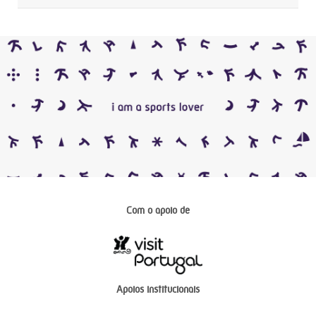
Com o apoio de
Apoios institucionais