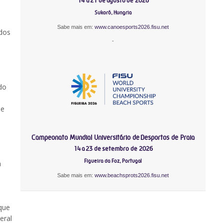
14 a 21 de agosto de 2026
Sukoró, Hungria
Sabe mais em:
www.canoesports2026.fisu.net
ados
-
 do
 e
Campeonato Mundial Universitário de Desportos de Praia
14 a 23 de setembro de 2026
Figueira da Foz, Portugal
a
Sabe mais em:
www.beachsprots2026.fisu.net
que
eral