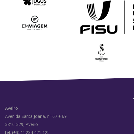
Aveiro
Avenida Santa Joana, nº 67 e 69
3810-329, Aveiro
tel: (+351) 234 421 125