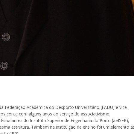
 da Federação Académica do Desporto Universitário (FADU) e vice-
os conta com alguns anos ao serviço do associativismo.
studantes do Instituto Superior de Engenharia do Porto (aeISEP),
mesma estrutura. Também na instituição de ensino foi um elemento at
rto (IPP).