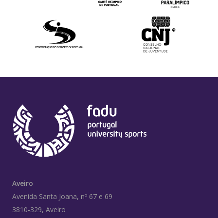
Aveiro
Avenida Santa Joana, nº 67 e 69
3810-329, Aveiro