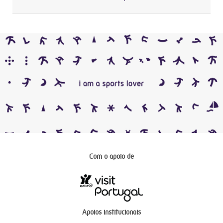
Com o apoio de
Apoios institucionais