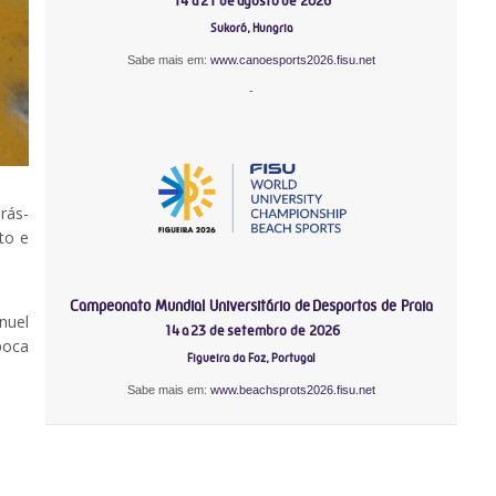
14 a 21 de agosto de 2026
Sukoró, Hungria
Sabe mais em:
www.canoesports2026.fisu.net
-
rás-
to e
Campeonato Mundial Universitário de Desportos de Praia
nuel
14 a 23 de setembro de 2026
poca
Figueira da Foz, Portugal
Sabe mais em:
www.beachsprots2026.fisu.net