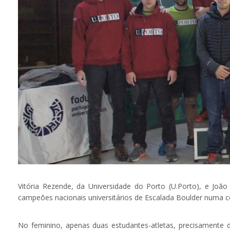
Vitória Rezende, da Universidade do Porto (U.Porto), e João 
campeões nacionais universitários de Escalada Boulder numa c
No feminino, apenas duas estudantes-atletas, precisamente d