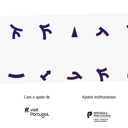
Com o apoio de
Apoios institucionais