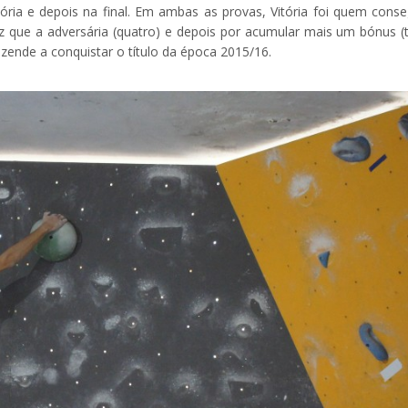
atória e depois na final. Em ambas as provas, Vitória foi quem conse
 que a adversária (quatro) e depois por acumular mais um bónus (t
ezende a conquistar o título da época 2015/16.