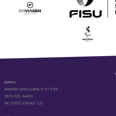
Aveiro
Avenida Santa Joana, nº 67 e 69
3810-329, Aveiro
tel: (+351) 234 421 125