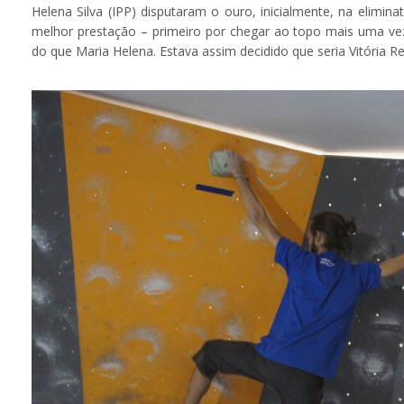
Helena Silva (IPP) disputaram o ouro, inicialmente, na elimin
melhor prestação – primeiro por chegar ao topo mais uma vez
do que Maria Helena. Estava assim decidido que seria Vitória R