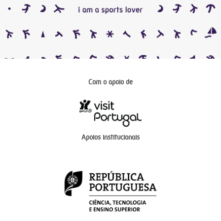
Com o apoio de
Apoios institucionais