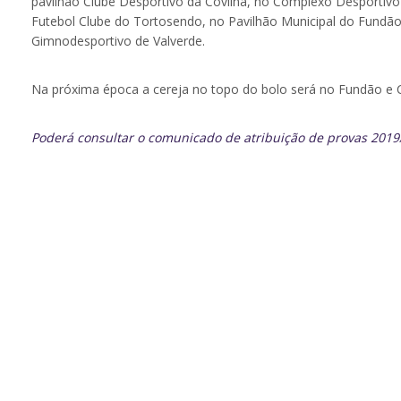
pavilhão Clube Desportivo da Covilhã, no Complexo Desportivo
Futebol Clube do Tortosendo, no Pavilhão Municipal do Fundão
Gimnodesportivo de Valverde.
Na próxima época a cereja no topo do bolo será no Fundão e C
Poderá consultar o comunicado de atribuição de provas 201