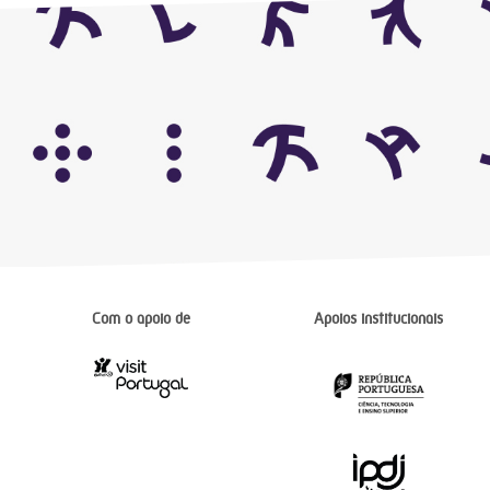
Com o apoio de
Apoios institucionais