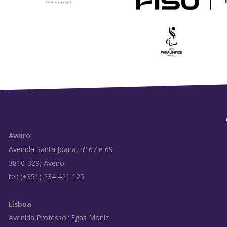
Aveiro
Avenida Santa Joana, nº 67 e 69
3810-329, Aveiro
tel: (+351) 234 421 125
Lisboa
Avenida Professor Egas Moniz