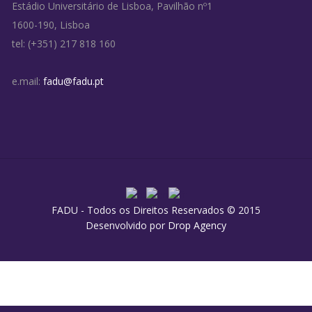
Estádio Universitário de Lisboa, Pavilhão nº1
1600-190, Lisboa
tel: (+351) 217 818 160
e.mail:
fadu@fadu.pt
FADU - Todos os Direitos Reservados © 2015
Desenvolvido por
Drop Agency