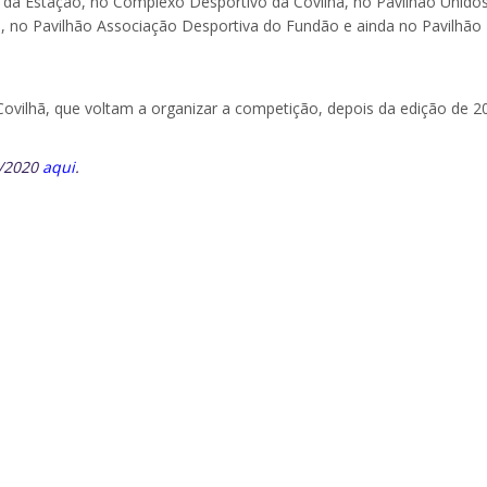
 da Estação, no Complexo Desportivo da Covilhã, no Pavilhão Unido
, no Pavilhão Associação Desportiva do Fundão e ainda no Pavilhão
ovilhã, que voltam a organizar a competição, depois da edição de 2
9/2020
aqui
.