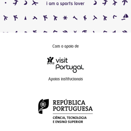
Com o apoio de
Apoios institucionais