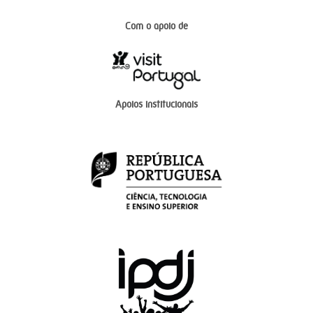
Com o apoio de
Apoios institucionais