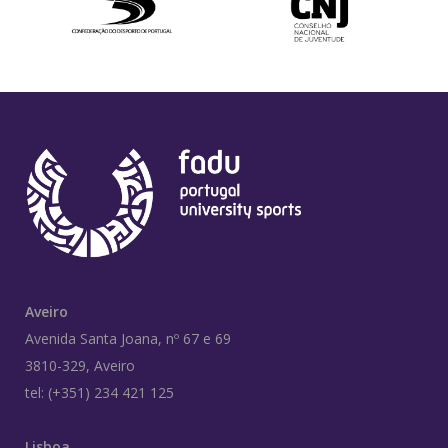
Aveiro
Avenida Santa Joana, nº 67 e 69
3810-329, Aveiro
tel: (+351) 234 421 125
Lisboa