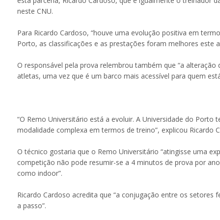
esta parceria, Ricardo Cardoso, que é igualmente o treinador 
neste CNU.
Para Ricardo Cardoso, “houve uma evolução positiva em termos 
Porto, as classificações e as prestações foram melhores este a
O responsável pela prova relembrou também que “a alteração d
atletas, uma vez que é um barco mais acessível para quem está
“O Remo Universitário está a evoluir. A Universidade do Porto
modalidade complexa em termos de treino”, explicou Ricardo 
O técnico gostaria que o Remo Universitário “atingisse uma e
competição não pode resumir-se a 4 minutos de prova por ano e
como indoor”.
Ricardo Cardoso acredita que “a conjugação entre os setores f
a passo”.