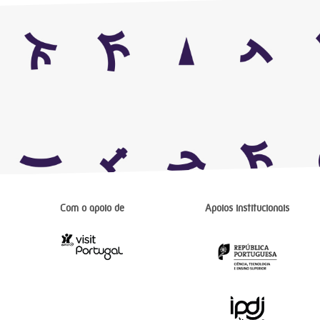
Com o apoio de
Apoios institucionais