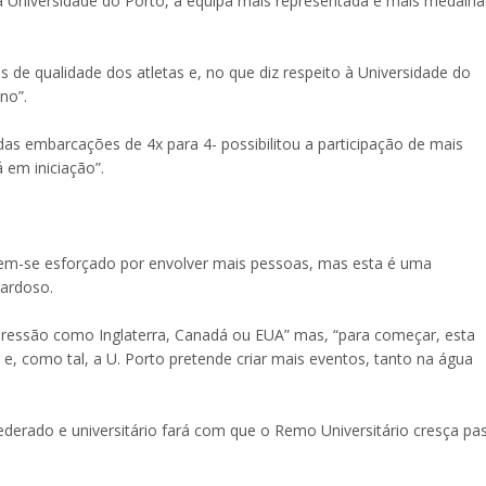
da Universidade do Porto, a equipa mais representada e mais medalh
de qualidade dos atletas e, no que diz respeito à Universidade do
no”.
as embarcações de 4x para 4- possibilitou a participação de mais
 em iniciação”.
 tem-se esforçado por envolver mais pessoas, mas esta é uma
Cardoso.
xpressão como Inglaterra, Canadá ou EUA” mas, “para começar, esta
, como tal, a U. Porto pretende criar mais eventos, tanto na água
ederado e universitário fará com que o Remo Universitário cresça pa