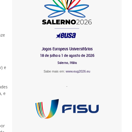
nze
Jogos Europeus Universitários
18 de julho a 1 de agosto de 2026
Salerno, Itália
v) e
Sabe mais em:
www.eug2026.eu
udes
-
, e
por
-