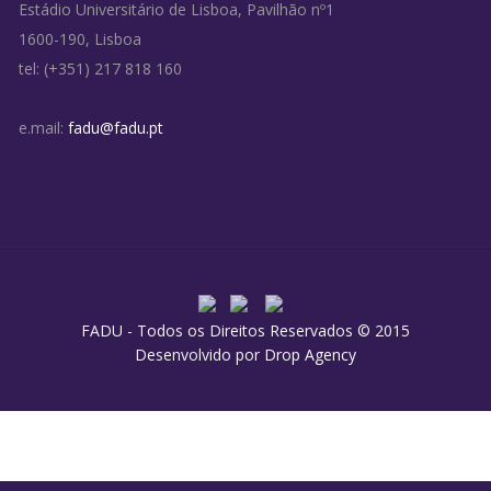
Estádio Universitário de Lisboa, Pavilhão nº1
1600-190, Lisboa
tel: (+351) 217 818 160
e.mail:
fadu@fadu.pt
FADU - Todos os Direitos Reservados © 2015
Desenvolvido por
Drop Agency