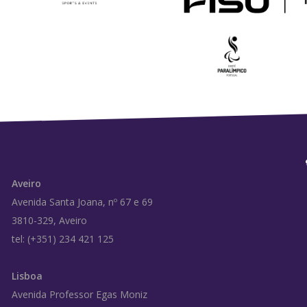
Aveiro
Avenida Santa Joana, nº 67 e 69
3810-329, Aveiro
tel: (+351) 234 421 125
Lisboa
Avenida Professor Egas Moniz