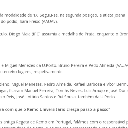
 da modalidade de 1X. Seguiu-se, na segunda posição, a atleta Joana
do pódio, Sara Freixo (AAUAv).
ítulo. Diogo Maia (IPC) assumiu a medalha de Prata, enquanto o Bro
ra e Miguel Menezes da U.Porto. Bruno Pereira e Pedo Almeida (AAUA
 terceiro lugares, respetivamente.
o pleno. Miguel Menezes, Pedro Almeida, Rafael Barbosa e Vítor Berm
ar, ficaram Manuel Ferreira, Tomás Neves, Luís Araújo e José Dória
alo Reis, José Lotário Santos e Rui Sousa, também da U.Porto.
ará com que o Remo Universitário cresça passo a passo”
ais antiga Regata de Remo em Portugal, falámos com o responsável 