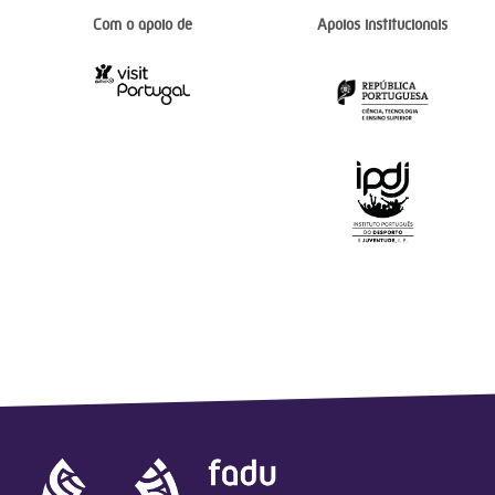
Com o apoio de
Apoios institucionais