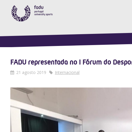
FADU representada no I Fórum do Despor
21 agosto 2019
Internacional