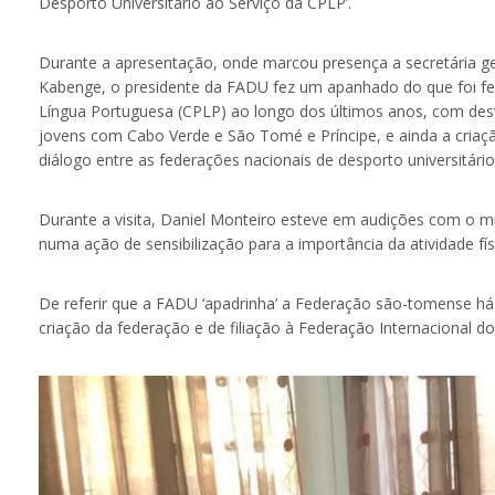
Desporto Universitário ao Serviço da CPLP’.
Durante a apresentação, onde marcou presença a secretária ge
Kabenge, o presidente da FADU fez um apanhado do que foi fei
Língua Portuguesa (CPLP) ao longo dos últimos anos, com des
jovens com Cabo Verde e São Tomé e Príncipe, e ainda a cria
diálogo entre as federações nacionais de desporto universitá
Durante a visita, Daniel Monteiro esteve em audições com o m
numa ação de sensibilização para a importância da atividade fís
De referir que a FADU ‘apadrinha’ a Federação são-tomense há 
criação da federação e de filiação à Federação Internacional do