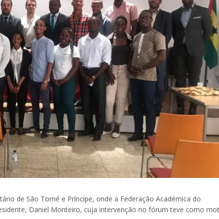
itário de São Tomé e Príncipe, onde a Federação Académica do
esidente, Daniel Monteiro, cuja intervenção no fórum teve como mot