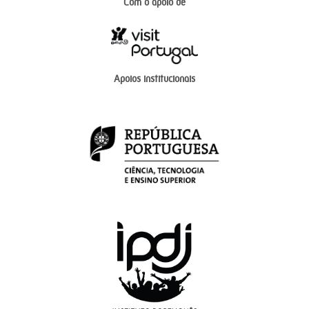
Com o apoio de
Apoios institucionais