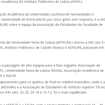
Académica do Instituto Politécnico de Lisboa (FAIPL).
ociação Académica da Universidade Lusófona de Humanidades e
niversidade de Évora (AAUE) por cinco golos sem resposta, e a vitó
AUM) sobre a equipa da Associação de Estudantes da Faculdade de
mia da Universidade Nova de Lisboa (AEFEUNL) venceu a AAC por 3-
AUE, Instituto Politécnico de Castelo Branco e AEFEUNL passaram em
 a passagem de oito equipas para a fase seguinte: Associação de
PL, Universidade Nova de Lisboa (NOVA), Associação Académica da
UE e AAUM.
e apuramento para os quartos de final no voleibol masculino, onde o 
 (AEISMAI) e a Associação de Estudantes do Instituto Superior Técni
 três sets: 20-25, 25-18 e 15-12, foi o mais equilibrado.
tre a AEFEUP e a AAUM, com a equipa minhota a ganhar por 16 – 40.