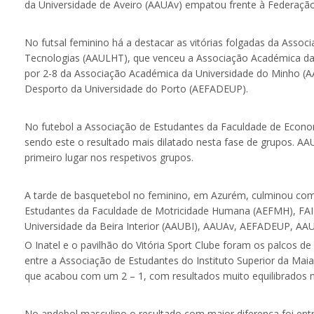
da Universidade de Aveiro (AAUAv) empatou frente à Federação 
No futsal feminino há a destacar as vitórias folgadas da Ass
Tecnologias (AAULHT), que venceu a Associação Académica da U
por 2-8 da Associação Académica da Universidade do Minho (A
Desporto da Universidade do Porto (AEFADEUP).
No futebol a Associação de Estudantes da Faculdade de Econo
sendo este o resultado mais dilatado nesta fase de grupos. A
primeiro lugar nos respetivos grupos.
A tarde de basquetebol no feminino, em Azurém, culminou com
Estudantes da Faculdade de Motricidade Humana (AEFMH), FAI
Universidade da Beira Interior (AAUBI), AAUAv, AEFADEUP, AA
O Inatel e o pavilhão do Vitória Sport Clube foram os palcos d
entre a Associação de Estudantes do Instituto Superior da Maia
que acabou com um 2 – 1, com resultados muito equilibrados nos
No andebol masculino o resultado com maior diferença foi en