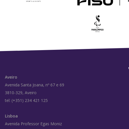
Aveiro
Avenida Santa Joana, nº 67 e 69
3810-329, Aveiro
tel: (+351) 234 421 125
Lisboa
Avenida Professor Egas Moniz