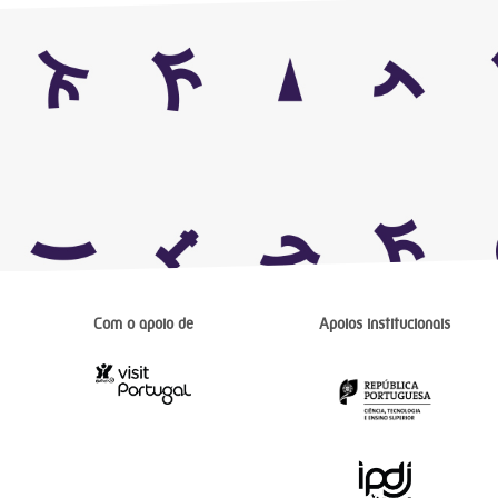
Com o apoio de
Apoios institucionais