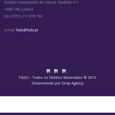
Estádio Universitário de Lisboa, Pavilhão nº1
1600-190, Lisboa
tel: (+351) 217 818 160
e.mail:
fadu@fadu.pt
FADU - Todos os Direitos Reservados © 2015
Desenvolvido por
Drop Agency