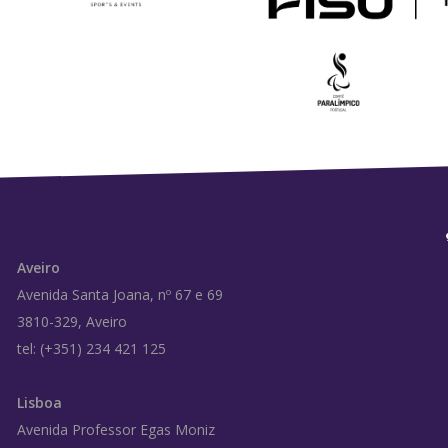
Aveiro
Avenida Santa Joana, nº 67 e 69
3810-329, Aveiro
tel: (+351) 234 421 125
Lisboa
Avenida Professor Egas Moniz