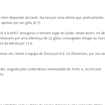
 bem disputado da tarde. Na luta por uma vitória que, praticamente,
r apenas por um golo (8-7).
UE e à AEIST assegurou o terceiro lugar do pódio. Ainda assim, no úl
anhassem por uma diferença de 22 golos conseguiam chegar ao Ouro
ota da AAUM por 13-6.
nas um, frente à equipa de Évora por 8-6. Os Eborenses, por seu la
ódio, seguida pela conterrânea Universidade do Porto e, na terceira
ho.