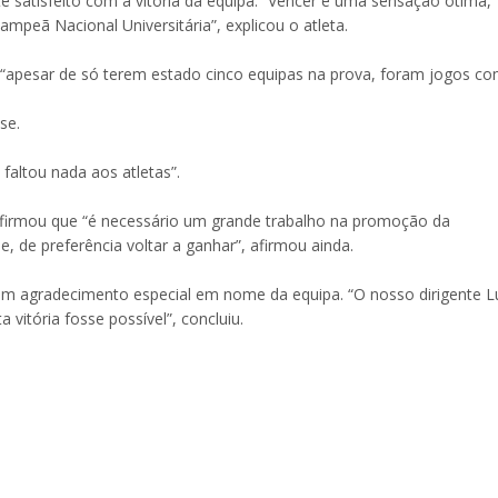
e satisfeito com a vitória da equipa. “Vencer é uma sensação ótima,
mpeã Nacional Universitária”, explicou o atleta.
e “apesar de só terem estado cinco equipas na prova, foram jogos c
se.
 faltou nada aos atletas”.
irmou que “é necessário um grande trabalho na promoção da
, de preferência voltar a ganhar”, afirmou ainda.
um agradecimento especial em nome da equipa. “O nosso dirigente L
vitória fosse possível”, concluiu.