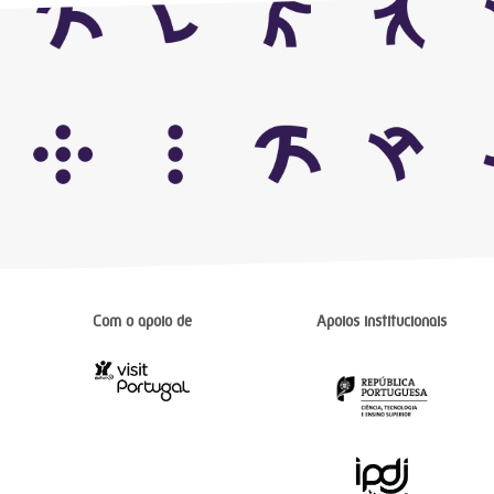
Com o apoio de
Apoios institucionais