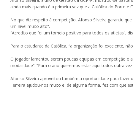
Afonso Silveira, aluno de Gestão da UCP-P, mostrou-se bastant
ainda mais quando é a primeira vez que a Católica do Porto é Ca
No que diz respeito à competição, Afonso Silveira garantiu qu
um nível muito alto”.
“Acredito que foi um torneio positivo para todos os atletas”, dis
Para o estudante da Católica, “a organização foi excelente, não
O jogador lamentou serem poucas equipas em competição e af
modalidade”. “Para o ano queremos estar aqui todos outra vez e
Afonso Silveira aproveitou também a oportunidade para fazer 
Ferreira ajudou-nos muito e, de alguma forma, fez com que esta 