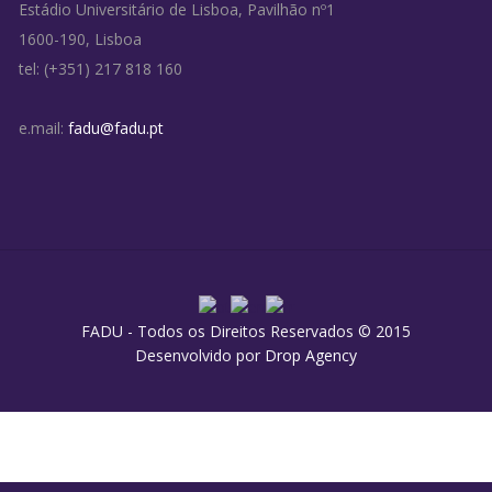
Estádio Universitário de Lisboa, Pavilhão nº1
1600-190, Lisboa
tel: (+351) 217 818 160
e.mail:
fadu@fadu.pt
FADU - Todos os Direitos Reservados © 2015
Desenvolvido por
Drop Agency