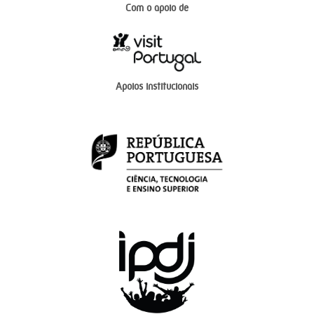
Com o apoio de
Apoios institucionais