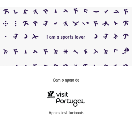
Com o apoio de
Apoios institucionais