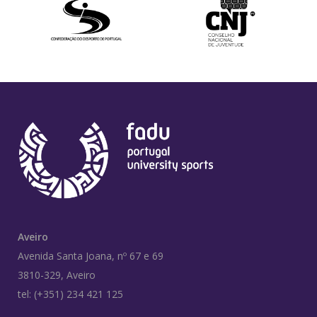
Aveiro
Avenida Santa Joana, nº 67 e 69
3810-329, Aveiro
tel: (+351) 234 421 125