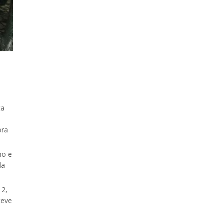
ca
ora
no e
da
12,
teve