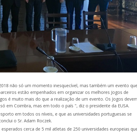
UG 2018 não só um momento inesquecível, mas também um evento qu
parceiros estão empenhados em organizar os melhores Jogos de
os é muito mais do que a realização de um evento. Os Jogos devem
só em Coimbra, mas em todo o país ", diz o presidente da EUSA.
porto em todos os níveis, e que as universidades portuguesas se
conclui o Sr. Adam Roczek.
esperados cerca de 5 mil atletas de 250 universidades europeias qu