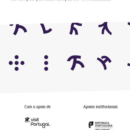
Com o apoio de
Apoios institucionais