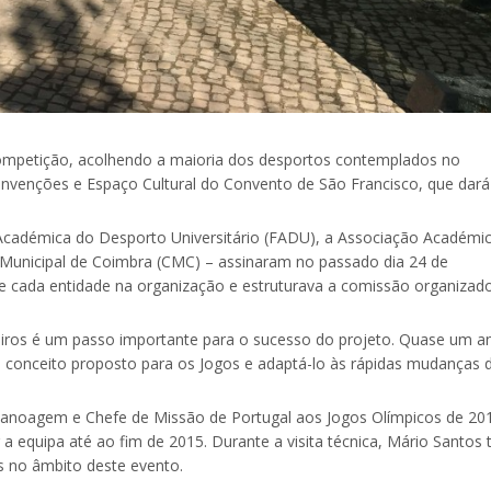
a competição, acolhendo a maioria dos desportos contemplados no
onvenções e Espaço Cultural do Convento de São Francisco, que dará
 Académica do Desporto Universitário (FADU), a Associação Académi
 Municipal de Coimbra (CMC) – assinaram no passado dia 24 de
e cada entidade na organização e estruturava a comissão organizad
eiros é um passo importante para o sucesso do projeto. Quase um a
o conceito proposto para os Jogos e adaptá-lo às rápidas mudanças 
Canoagem e Chefe de Missão de Portugal aos Jogos Olímpicos de 20
 equipa até ao fim de 2015. Durante a visita técnica, Mário Santos 
s no âmbito deste evento.