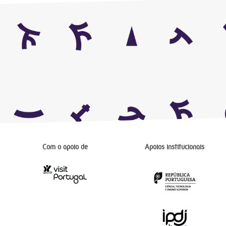
Com o apoio de
Apoios institucionais