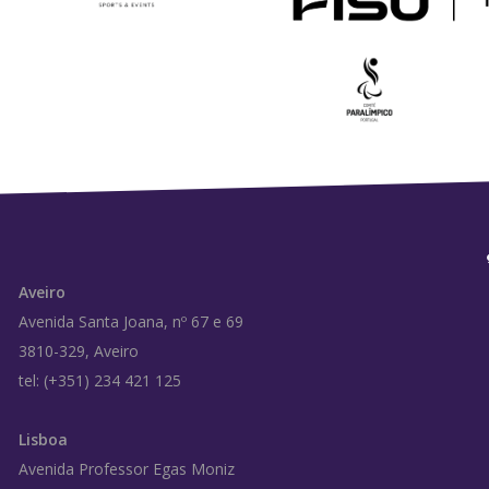
Aveiro
Avenida Santa Joana, nº 67 e 69
3810-329, Aveiro
tel: (+351) 234 421 125
Lisboa
Avenida Professor Egas Moniz