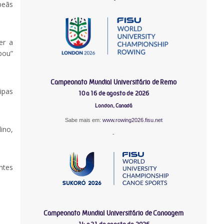
peãs
er a
bou”
Campeonato Mundial Universitário de Remo
ipas
10 a 16 de agosto de 2026
London, Canadá
Sabe mais em:
www.rowing2026.fisu.net
ino,
-
ntes
Campeonato Mundial Universitário de Canoagem