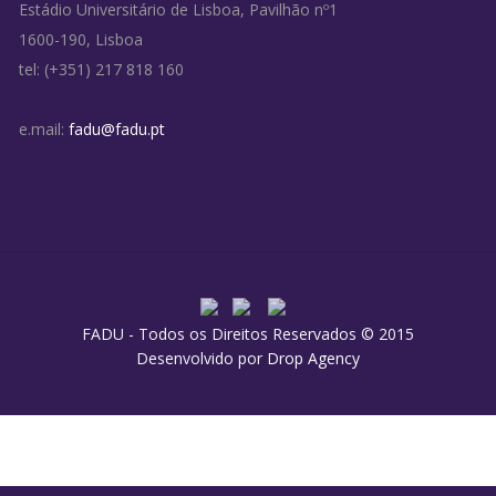
Estádio Universitário de Lisboa, Pavilhão nº1
1600-190, Lisboa
tel: (+351) 217 818 160
e.mail:
fadu@fadu.pt
FADU - Todos os Direitos Reservados © 2015
Desenvolvido por
Drop Agency