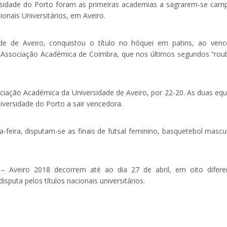
rsidade do Porto foram as primeiras academias a sagrarem-se cam
onais Universitários, em Aveiro.
de de Aveiro, conquistou o título no hóquei em patins, ao venc
la Associação Académica de Coimbra, que nos últimos segundos “rou
ciação Académica da Universidade de Aveiro, por 22-20. As duas equ
iversidade do Porto a sair vencedora.
eira, disputam-se as finais de futsal feminino, basquetebol mascul
 – Aveiro 2018 decorrem até ao dia 27 de abril, em oito difere
puta pelos títulos nacionais universitários.