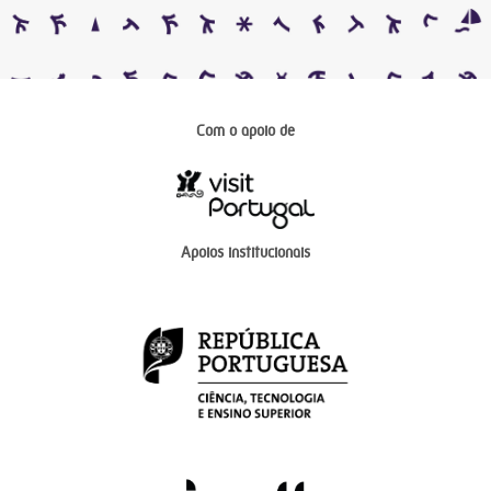
Com o apoio de
Apoios institucionais