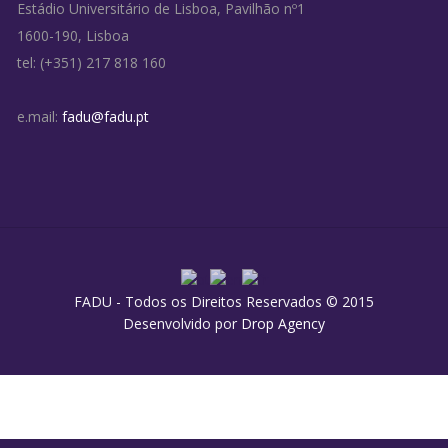
Estádio Universitário de Lisboa, Pavilhão nº1
1600-190, Lisboa
tel: (+351) 217 818 160
e.mail:
fadu@fadu.pt
FADU - Todos os Direitos Reservados © 2015
Desenvolvido por
Drop Agency