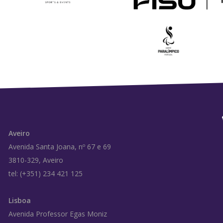
Aveiro
Avenida Santa Joana, nº 67 e 69
3810-329, Aveiro
tel: (+351) 234 421 125
Lisboa
Avenida Professor Egas Moniz