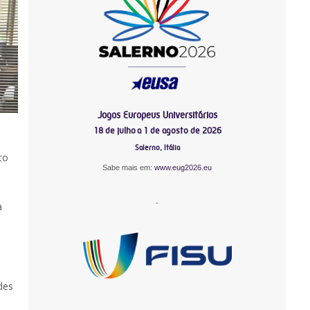
Jogos Europeus Universitários
18 de julho a 1 de agosto de 2026
Salerno, Itália
to
Sabe mais em:
www.eug2026.eu
-
a
des
-