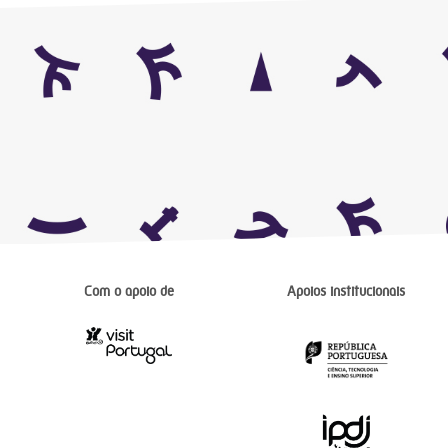
Com o apoio de
Apoios institucionais