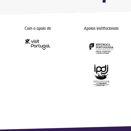
Com o apoio de
Apoios institucionais