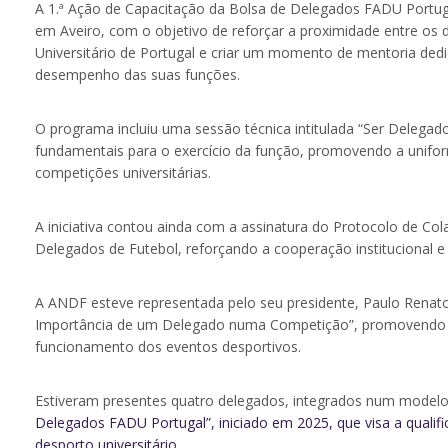
A 1.ª Ação de Capacitação da Bolsa de Delegados FADU Portugal
em Aveiro, com o objetivo de reforçar a proximidade entre o
Universitário de Portugal e criar um momento de mentoria ded
desempenho das suas funções.
O programa incluiu uma sessão técnica intitulada “Ser Delega
fundamentais para o exercício da função, promovendo a uniform
competições universitárias.
A iniciativa contou ainda com a assinatura do Protocolo de C
Delegados de Futebol, reforçando a cooperação institucional e
A ANDF esteve representada pelo seu presidente, Paulo Rena
Importância de um Delegado numa Competição”, promovendo a 
funcionamento dos eventos desportivos.
Estiveram presentes quatro delegados, integrados num modelo
Delegados FADU Portugal”, iniciado em 2025, que visa a qualif
desporto universitário.