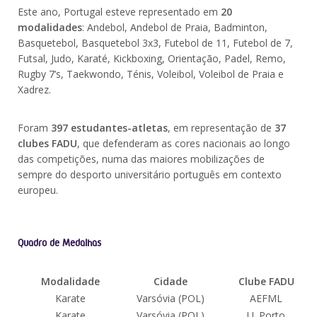
Este ano, Portugal esteve representado em
20
modalidades
: Andebol, Andebol de Praia, Badminton,
Basquetebol, Basquetebol 3x3, Futebol de 11, Futebol de 7,
Futsal, Judo, Karaté, Kickboxing, Orientação, Padel, Remo,
Rugby 7’s, Taekwondo, Ténis, Voleibol, Voleibol de Praia e
Xadrez.
Foram
397 estudantes-atletas
, em representação de
37
clubes FADU
, que defenderam as cores nacionais ao longo
das competições, numa das maiores mobilizações de
sempre do desporto universitário português em contexto
europeu.
Quadro de Medalhas
Modalidade
Cidade
Clube FADU
Karate
Varsóvia (POL)
AEFML
Karate
Varsóvia (POL)
U. Porto