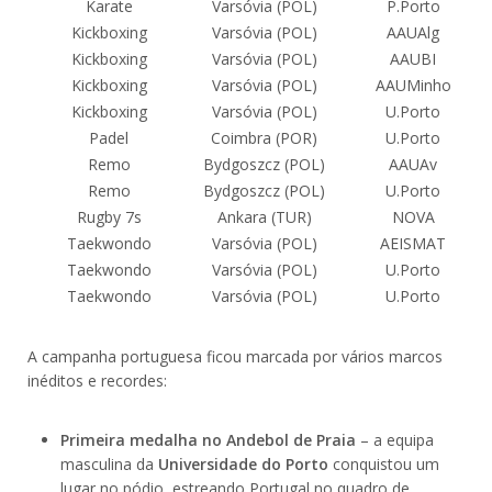
Karate
Varsóvia (POL)
P.Porto
Kickboxing
Varsóvia (POL)
AAUAlg
Kickboxing
Varsóvia (POL)
AAUBI
Kickboxing
Varsóvia (POL)
AAUMinho
Kickboxing
Varsóvia (POL)
U.Porto
Padel
Coimbra (POR)
U.Porto
Remo
Bydgoszcz (POL)
AAUAv
Remo
Bydgoszcz (POL)
U.Porto
Rugby 7s
Ankara (TUR)
NOVA
Taekwondo
Varsóvia (POL)
AEISMAT
Taekwondo
Varsóvia (POL)
U.Porto
Taekwondo
Varsóvia (POL)
U.Porto
A campanha portuguesa ficou marcada por vários marcos
inéditos e recordes:
Primeira medalha no Andebol de Praia
– a equipa
masculina da
Universidade do Porto
conquistou um
lugar no pódio, estreando Portugal no quadro de