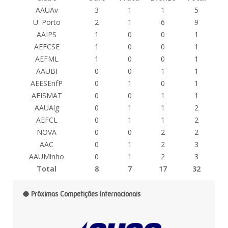
AAUAv
3
1
1
5
U. Porto
2
1
6
9
AAIPS
1
0
0
1
AEFCSE
1
0
0
1
AEFML
1
0
0
1
AAUBI
0
0
1
1
AEESEnfP
0
1
0
1
AEISMAT
0
0
1
1
AAUAlg
0
1
1
2
AEFCL
0
1
1
2
NOVA
0
0
2
2
AAC
0
1
2
3
AAUMinho
0
1
2
3
Total
8
7
17
32
Próximas Competições Internacionais