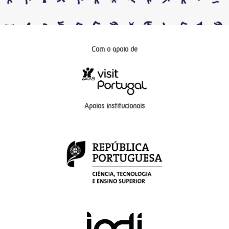
Com o apoio de
Apoios institucionais