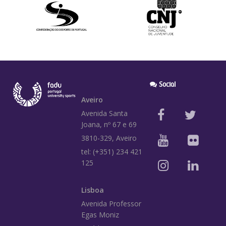
Social
Aveiro
Avenida Santa
Joana, nº 67 e 69
3810-329, Aveiro
tel: (+351) 234 421
125
Lisboa
Avenida Professor
Egas Moniz