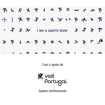
Com o apoio de
Apoios institucionais