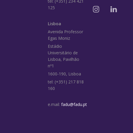
tel: (+351) 234 421
125
Lisboa
Avenida Professor
Egas Moniz
Estádio
Universitário de
Lisboa, Pavilhão
nº1
1600-190, Lisboa
tel: (+351) 217 818
160
e.mail:
fadu@fadu.pt