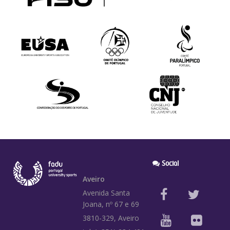
Social
Aveiro
Avenida Santa
Joana, nº 67 e 69
3810-329, Aveiro