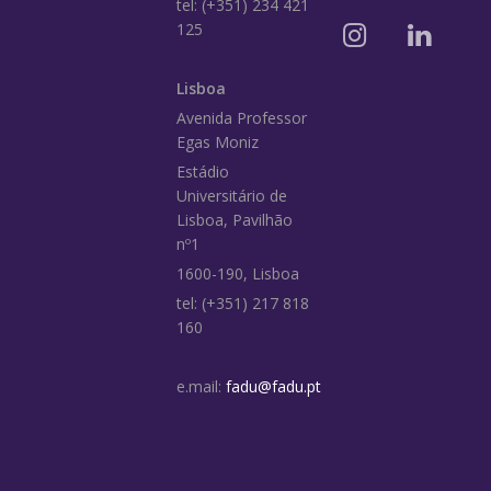
tel: (+351) 234 421
125
Lisboa
Avenida Professor
Egas Moniz
Estádio
Universitário de
Lisboa, Pavilhão
nº1
1600-190, Lisboa
tel: (+351) 217 818
160
e.mail:
fadu@fadu.pt