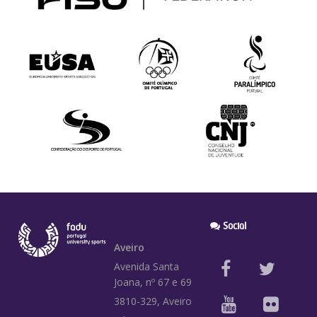
Social
Aveiro
Avenida Santa
Joana, nº 67 e 69
3810-329, Aveiro