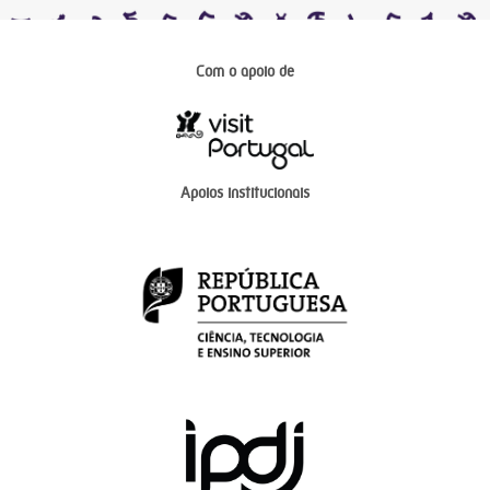
Com o apoio de
Apoios institucionais