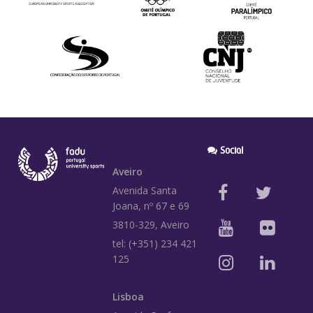
Social
Aveiro
Avenida Santa
Joana, nº 67 e 69
3810-329, Aveiro
tel: (+351) 234 421
125
Lisboa