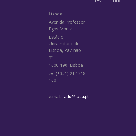
Lisboa
Avenida Professor
Egas Moniz
Estádio
Universitário de
Lisboa, Pavilhão
nº1
1600-190, Lisboa
tel: (+351) 217 818
160
e.mail:
fadu@fadu.pt