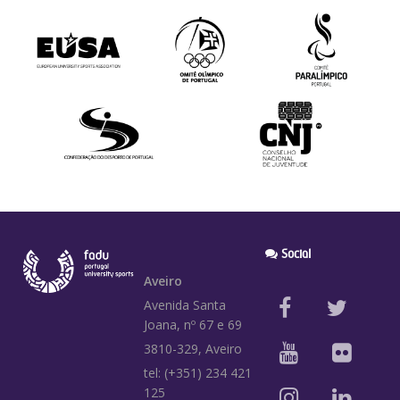
Social
Aveiro
Avenida Santa
Joana, nº 67 e 69
3810-329, Aveiro
tel: (+351) 234 421
125