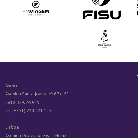
Aveiro
Avenida Santa Joana, nº 67 e 69
3810-329, Aveiro
tel: (+351) 234 421 125
Lisboa
Avenida Professor Egas Moniz