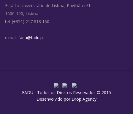
Estádio Universitário de Lisboa, Pavilhão nº1
1600-190, Lisboa
tel: (+351) 217 818 160
e.mail:
fadu@fadu.pt
FADU - Todos os Direitos Reservados © 2015
Desenvolvido por
Drop Agency