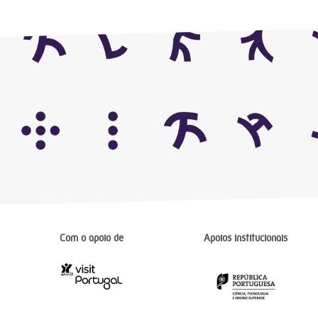
Com o apoio de
Apoios institucionais