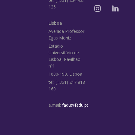
tel: (+351) 234 421
125
Lisboa
Avenida Professor
Egas Moniz
Estádio
Universitário de
Lisboa, Pavilhão
nº1
1600-190, Lisboa
tel: (+351) 217 818
160
e.mail:
fadu@fadu.pt