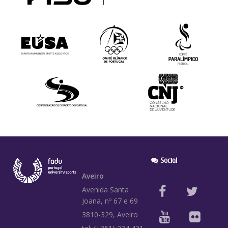
Social
Aveiro
Avenida Santa
Joana, nº 67 e 69
3810-329, Aveiro