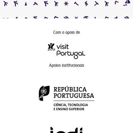
Com o apoio de
Apoios institucionais