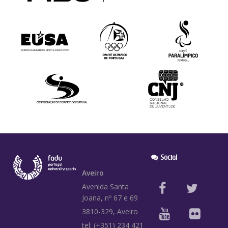
Social
Aveiro
Avenida Santa
Joana, nº 67 e 69
3810-329, Aveiro
tel: (+351) 234 421