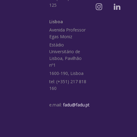
125
Lisboa
Avenida Professor
Egas Moniz
Estádio
Universitário de
Lisboa, Pavilhão
nº1
1600-190, Lisboa
tel: (+351) 217 818
160
e.mail:
fadu@fadu.pt