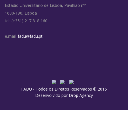
Estádio Universitário de Lisboa, Pavilhão nº1
1600-190, Lisboa
tel: (+351) 217 818 160
e.mail:
fadu@fadu.pt
FADU - Todos os Direitos Reservados © 2015
Desenvolvido por
Drop Agency