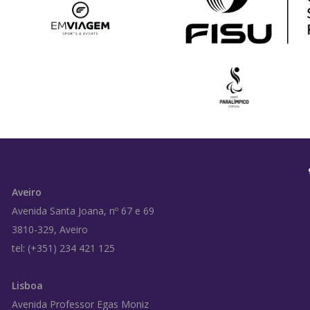
Aveiro
Avenida Santa Joana, nº 67 e 69
3810-329, Aveiro
tel: (+351) 234 421 125
Lisboa
Avenida Professor Egas Moniz