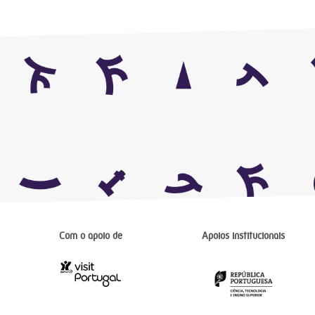
Com o apoio de
Apoios institucionais