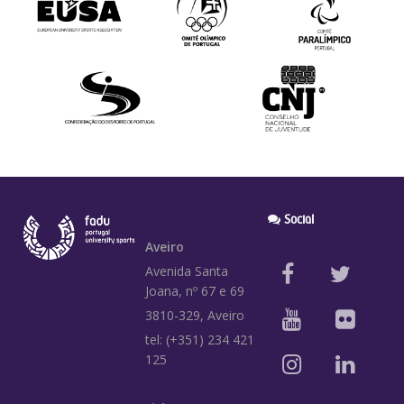
Social
Aveiro
Avenida Santa
Joana, nº 67 e 69
3810-329, Aveiro
tel: (+351) 234 421
125