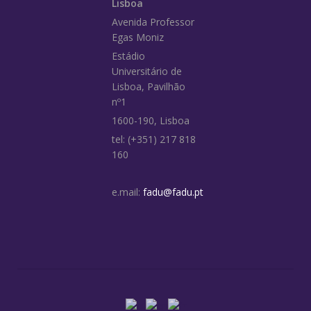
Lisboa
Avenida Professor
Egas Moniz
Estádio
Universitário de
Lisboa, Pavilhão
nº1
1600-190, Lisboa
tel: (+351) 217 818
160
e.mail:
fadu@fadu.pt