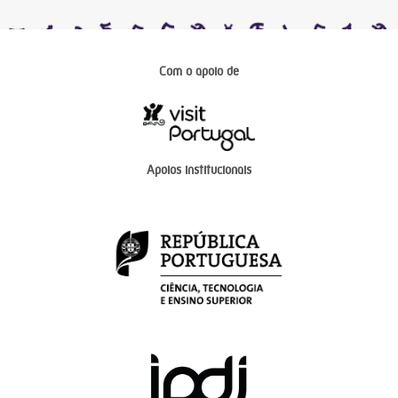
Com o apoio de
Apoios institucionais