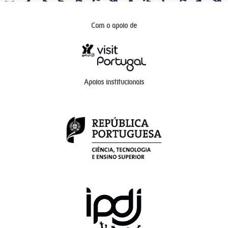
Com o apoio de
Apoios institucionais