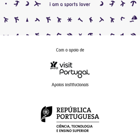
Com o apoio de
Apoios institucionais