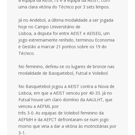
a equipa da AEISCTE e a equipa da AEIST, com
uma clara vitória do Técnico por 3 sets limpos.
Já no Andebol, a última modalidade a ser jogada
hoje no Campo Universitário de
Lisboa, a disputa foi entre AEIST e AEISEG, um
jogo extremamente renhido, terminou Economia
e Gestão a marcar 21 pontos sobre os 19 do
Técnico.
No feminino, definiu-se os lugares de bronze nas
modalidade de Basquetebol, Futsal e Voleibol.
No Basquetebol jogou a AEIST contra a Nova de
Lisboa, em que a AEIST venceu por 40-33. Já no
Futsal houve um claro domínio da AAULHT, que
venceu a AEFML por
três 3-0. As equipas de Voleibol feminino da
AEFMH e da AEFCT defrontaram-se num jogo
morno que viria a dar a vitória às motricitárias por
3-1.