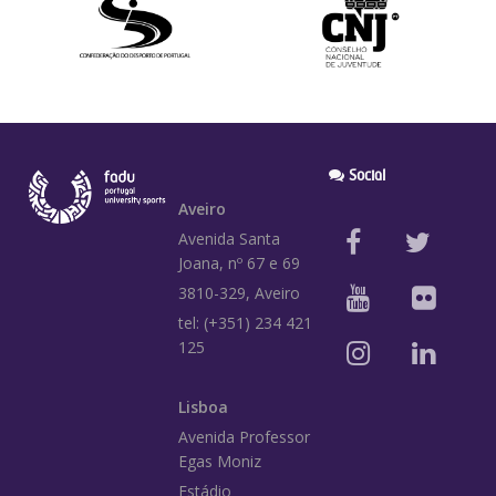
Social
Aveiro
Avenida Santa
Joana, nº 67 e 69
3810-329, Aveiro
tel: (+351) 234 421
125
Lisboa
Avenida Professor
Egas Moniz
Estádio