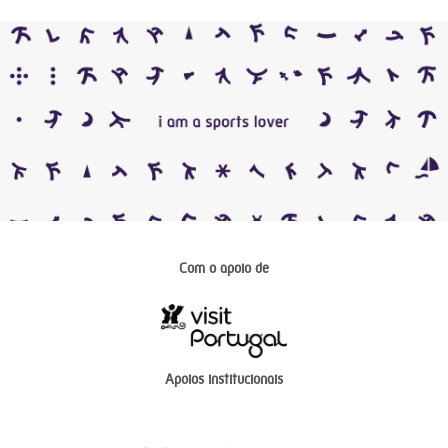
Com o apoio de
Apoios institucionais