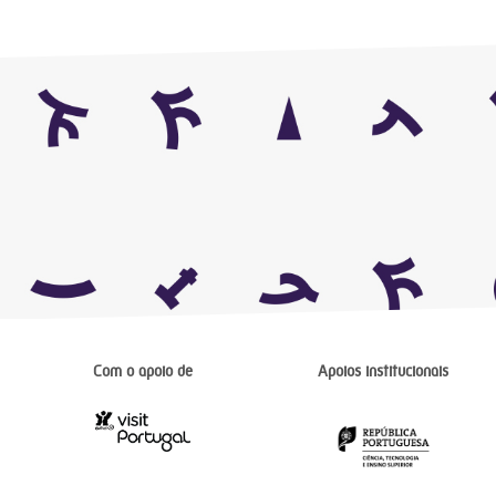
Com o apoio de
Apoios institucionais