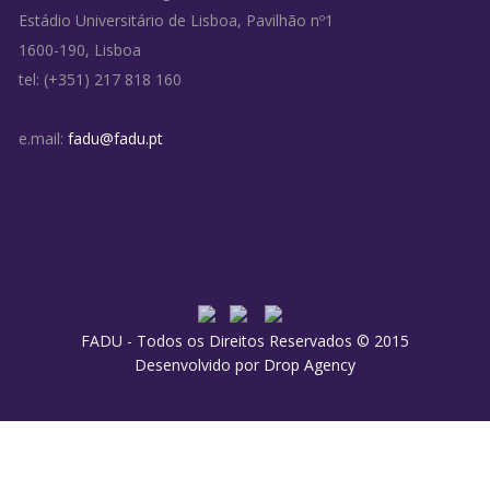
Estádio Universitário de Lisboa, Pavilhão nº1
1600-190, Lisboa
tel: (+351) 217 818 160
e.mail:
fadu@fadu.pt
FADU - Todos os Direitos Reservados © 2015
Desenvolvido por
Drop Agency