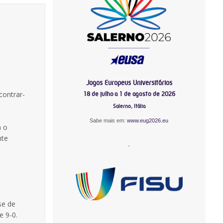
Jogos Europeus Universitários
contrar-
18 de julho a 1 de agosto de 2026
Salerno, Itália
Sabe mais em:
www.eug2026.eu
a o
nte
-
se de
e 9-0.
-