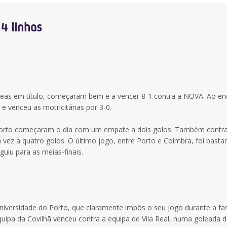
4 linhas
eãs em título, começaram bem e a vencer 8-1 contra a NOVA. Ao en
venceu as motricitárias por 3-0.
do Porto começaram o dia com um empate a dois golos. Também contr
a vez a quatro golos. O último jogo, entre Porto e Coimbra, foi basta
guiu para as meias-finais.
Universidade do Porto, que claramente impôs o seu jogo durante a fa
ipa da Covilhã venceu contra a equipa de Vila Real, numa goleada d