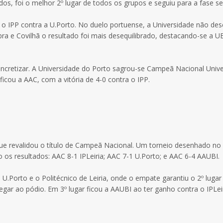
s, foi o melhor 2º lugar de todos os grupos e seguiu para a fase se
 o IPP contra a U.Porto. No duelo portuense, a Universidade não de
bra e Covilhã o resultado foi mais desequilibrado, destacando-se a 
ncretizar. A Universidade do Porto sagrou-se Campeã Nacional Univer
ficou a AAC, com a vitória de 4-0 contra o IPP.
ue revalidou o título de Campeã Nacional. Um torneio desenhado n
os resultados: AAC 8-1 IPLeiria; AAC 7-1 U.Porto; e AAC 6-4 AAUBI.
 U.Porto e o Politécnico de Leiria, onde o empate garantiu o 2º lugar 
egar ao pódio. Em 3º lugar ficou a AAUBI ao ter ganho contra o IPLeir