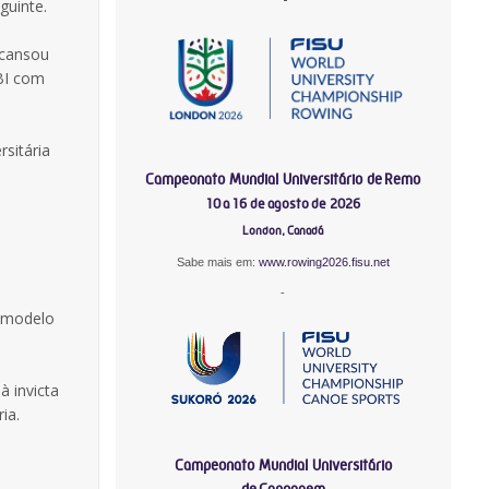
guinte.
scansou
UBI com
sitária
Campeonato Mundial Universitário de Remo
10 a 16 de agosto de 2026
London, Canadá
Sabe mais em:
www.rowing2026.fisu.net
-
o modelo
à invicta
ia.
Campeonato Mundial Universitário
de Canoagem