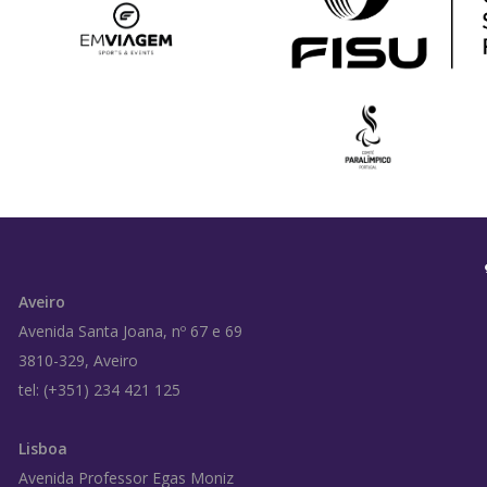
Aveiro
Avenida Santa Joana, nº 67 e 69
3810-329, Aveiro
tel: (+351) 234 421 125
Lisboa
Avenida Professor Egas Moniz