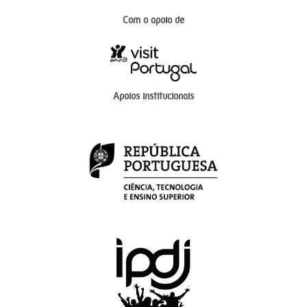
Com o apoio de
Apoios institucionais