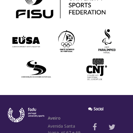
Social
Aveiro
Avenida Santa
Joana, nº 67 e 69