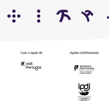
Com o apoio de
Apoios institucionais