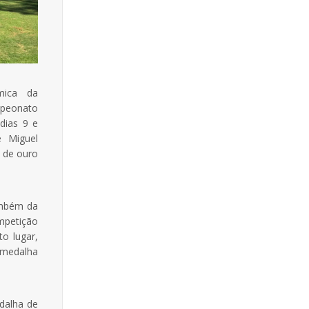
mica da
peonato
 dias 9 e
e Miguel
 de ouro
ambém da
mpetição
to lugar,
 medalha
dalha de