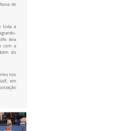
 Nova de
u toda a
agrando-
olfe. Ana
ou com a
ambém do
rreu nos
Golf, em
sociação