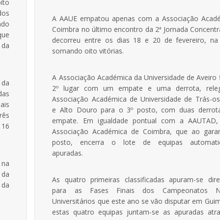
ito
dos
A AAUE empatou apenas com a Associação Acad
ado
Coimbra no último encontro da 2ª Jornada Concentr
que
decorreu entre os dias 18 e 20 de fevereiro, na 
 da
somando oito vitórias.
A Associação Académica da Universidade de Aveiro 
 da
2º lugar com um empate e uma derrota, rele
das
Associação Académica de Universidade de Trás-o
ais
e Alto Douro para o 3º posto, com duas derro
rês
empate. Em igualdade pontual com a AAUTAD, 
 16
Associação Académica de Coimbra, que ao garan
posto, encerra o lote de equipas automati
apuradas.
 na
 da
As quatro primeiras classificadas apuram-se dir
 da
para as Fases Finais dos Campeonatos Na
Universitários que este ano se vão disputar em Gui
estas quatro equipas juntam-se as apuradas atr