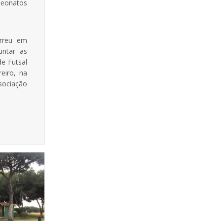
peonatos
orreu em
untar as
de Futsal
eiro, na
sociação