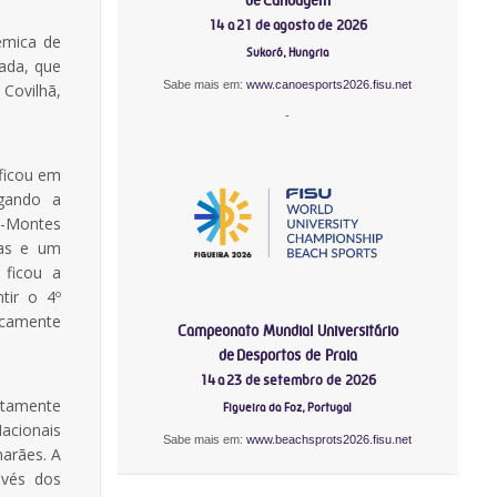
14 a 21 de agosto de 2026
émica de
Sukoró, Hungria
ada, que
Sabe mais em:
www.canoesports2026.fisu.net
Covilhã,
-
ficou em
gando a
s-Montes
tas e um
ficou a
tir o 4º
camente
Campeonato Mundial Universitário
de Desportos de Praia
14 a 23 de setembro de 2026
etamente
Figueira da Foz, Portugal
cionais
Sabe mais em:
www.beachsprots2026.fisu.net
marães. A
avés dos