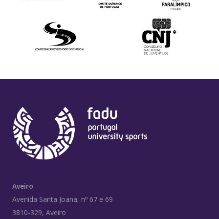
Aveiro
Avenida Santa Joana, nº 67 e 69
3810-329, Aveiro